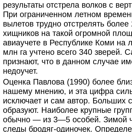
результаты отстрела волков с верто
При ограниченном летном времени
вылетов трудно отстрелять более
хищников на такой огромной пло
авиаучете в Республике Коми на 
млн га учтено всего 340 зверей. 
признают, что в данном случае и
недоучет.
Оценка Павлова (1990) более близк
нашему мнению, и эта цифра силь
исключает и сам автор. Больших 
образуют. Наиболее крупные груп
обычно — из 3—5 особей. Зимой 
следы бродяг-одиночек. Определ