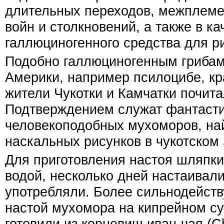
длительных переходов, межплем
войн и столкновений, а также в к
галлюциногенного средства для р
Подобно галлюциногенным гриба
Америки, например псилоцибе, к
жители Чукотки и Камчатки почита
Подтверждением служат фантасти
человекоподобных мухоморов, на
наскальных рисунков в чукотском
Для приготовления настоя шляпки
водой, несколько дней настаивали
употребляли. Более сильнодейст
настой мухомора на кипрейном с
готовили из корневищ иван-чая (