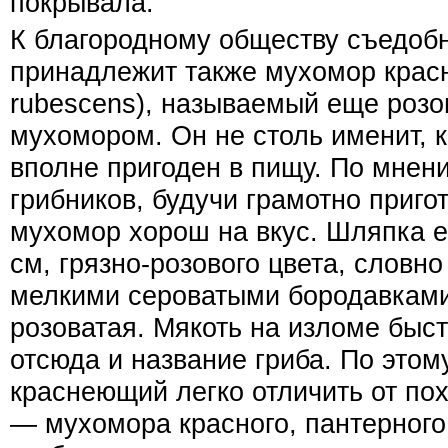
покрывала.
К благородному обществу съедоб
принадлежит также мухомор крас
rubescens), называемый еще роз
мухомором. Он не столь именит, к
вполне пригоден в пищу. По мнен
грибников, будучи грамотно приго
мухомор хорош на вкус. Шляпка 
см, грязно-розового цвета, словн
мелкими сероватыми бородавками
розоватая. Мякоть на изломе бы
отсюда и название гриба. По это
краснеющий легко отличить от по
— мухомора красного, пантерного