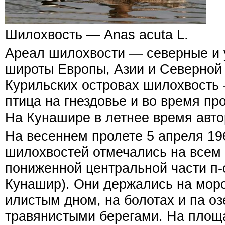
Шилохвость — Anas acuta L.
Ареал шилохвости — северные и
широты Европы, Азии и Северно
Курильских островах шилохвость
птица на гнездовье и во время про
На Кунашире в летнее время авто
На весеннем пролете 5 апреля 196
шилохвостей отмечались на всем
пониженной центральной части п-
Кунашир). Они держались на морс
илистым дном, на болотах и па оз
травянистыми берегами. На площа