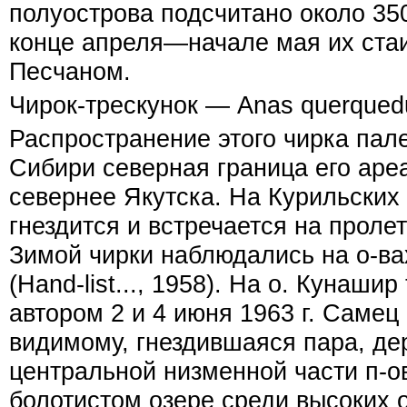
полуострова подсчитано около 35
конце апреля—начале мая их стаи
Песчаном.
Чирок-трескунок — Anas querquedu
Распространение этого чирка пале
Сибири северная граница его аре
севернее Якутска. На Курильских 
гнездится и встречается на пролет
Зимой чирки наблюдались на о-ва
(Hand-list..., 1958). На о. Кунаши
автором 2 и 4 июня 1963 г. Самец 
видимому, гнездившаяся пара, де
центральной низменной части п-о
болотистом озере среди высоких о